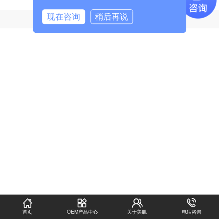
现在咨询
稍后再说
地址: 广州市番禺区番山E谷总部1号楼1座
首页
OEM产品中心
关于美肌
电话咨询