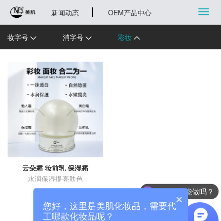
切
新闻动态
OEM产品中心
换
导
航
妆字号
消字号
彩妆
云朵霜 妆前乳 保湿霜
水润保湿提亮肤色
热门配方能做吗？
×
您好，这里是美肌化妆品，需要代
工哪款化妆品呢？