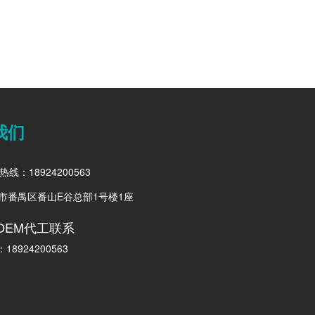
剖
圈的养肤极品，大牌也没TA好用
我们
热线：18924200563
市番禺区番山E谷总部1号楼1座
OEM代工联系
8924200563