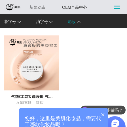
切
新闻动态
OEM产品中心
换
导
航
妆字号
消字号
彩妆
气垫CC霜&遮瑕膏-气垫
CC霜代工贴牌-气垫bb霜
水润亮肤、遮瑕持
OEM代加工-气垫CC代工
妆、防护轻透、亮白
生产厂家
热门配方能做吗？
保湿
×
您好，这里是美肌化妆品，需要代
工哪款化妆品呢？