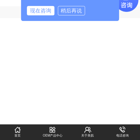
现在咨询
稍后再说
地址: 广州市番禺区番山E谷总部1号楼1座
首页
OEM产品中心
关于美肌
电话咨询